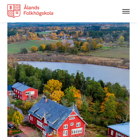
Utbildningar
NYAlinjen
Hantverk
Kortkurser
Grundvux
Studerande
Nyheter
Anslagstavlan
Integritetspolicy