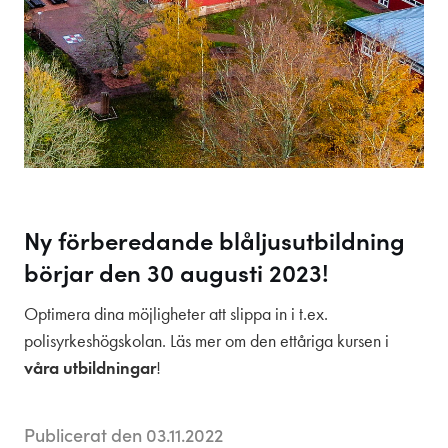
Folkis
Om skolan
Praktisk information
Vi som jobbar här
Kontakt
Aktuellt
Anslagstavlan
Ny förberedande blåljusutbildning
börjar den 30 augusti 2023!
Sociala medier
Optimera dina möjligheter att slippa in i t.ex.
polisyrkeshögskolan. Läs mer om den ettåriga kursen i
våra utbildningar
!
Publicerat den 03.11.2022