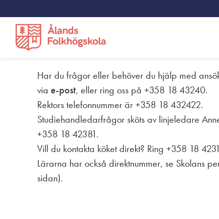
Kontakt
Har du frågor eller behöver du hjälp med ansö
via
e-post
, eller ring oss på +358 18 43240.
Utbildningar
Studerande
Rektors telefonnummer är +358 18 432422.
NYAlinjen
Nyheter
Studiehandledarfrågor sköts av linjeledare Anne
+358 18 42381.
Hantverk
Anslagstavlan
Vill du kontakta köket direkt? Ring +358 18 423
Kortkurser
Integritetspolicy
Lärarna har också direktnummer, se Skolans pe
sidan).
Grundvux