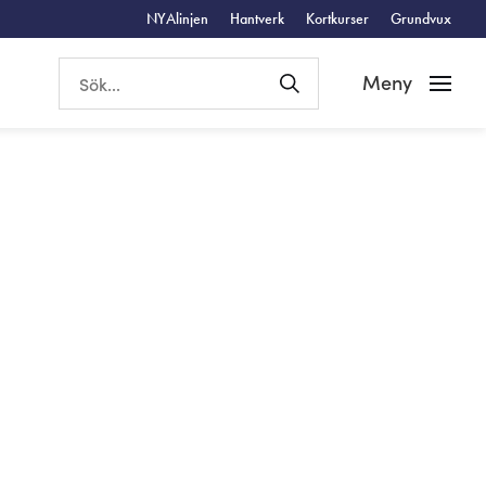
NYAlinjen
Hantverk
Kortkurser
Grundvux
Meny
dier