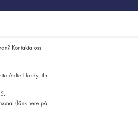
kan? Kontakta oss
Folkis
Sociala me
Om skolan
tte Aalto-Hardy, tfn
Praktisk information
15.
Vi som jobbar här
rsonal (länk nere på
Kontakt
Aktuellt