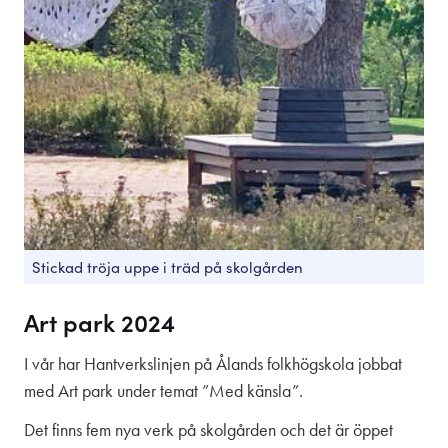
Folkis
Om skolan
Praktisk information
Vi som jobbar här
Kontakt
Aktuellt
Anslagstavlan
Stickad tröja uppe i träd på skolgården
Sociala medier
Art park 2024
I vår har Hantverkslinjen på Ålands folkhögskola jobbat
med Art park under temat ”Med känsla”.
Det finns fem nya verk på skolgården och det är öppet