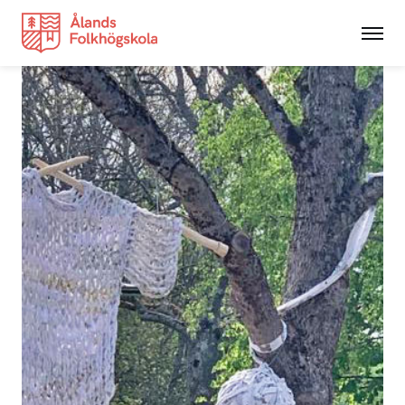
Utbildningar
NYAlinjen
Hantverk
Kortkurser
Grundvux
Studerande
Nyheter
Anslagstavlan
Integritetspolicy