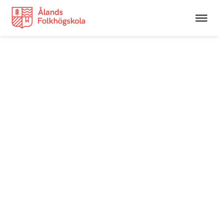
Utbildningar
NYAlinjen
Hantverk
Kortkurser
Grundvux
Studerande
Nyheter
Anslagstavlan
Integritetspolicy