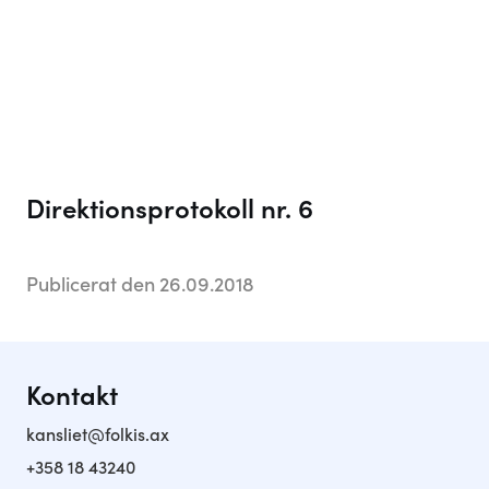
Folkis
Om skolan
Praktisk information
Vi som jobbar här
Kontakt
Direktionsprotokoll nr. 6
Aktuellt
Anslagstavlan
Publicerat den 26.09.2018
Sociala medier
Kontakt
kansliet@folkis.ax
+358 18 43240