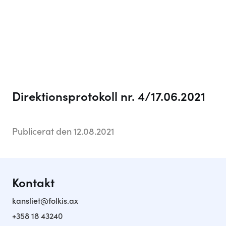
Folkis
Om skolan
Praktisk information
Vi som jobbar här
Kontakt
Direktionsprotokoll nr. 4/17.06.2021
Aktuellt
Anslagstavlan
Publicerat den 12.08.2021
Sociala medier
Kontakt
kansliet@folkis.ax
+358 18 43240