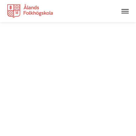
Utbildningar
NYAlinjen
Hantverk
Kortkurser
Grundvux
Studerande
Nyheter
Anslagstavlan
Integritetspolicy